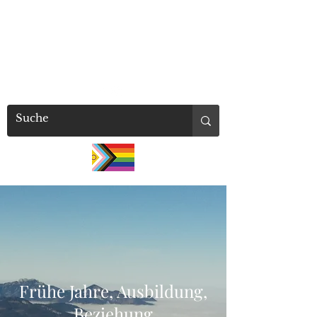
millaschuetz
Frühe Jahre, Ausbildung,
Beziehung