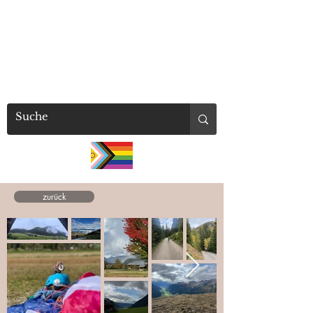
millaschuetz
zurück