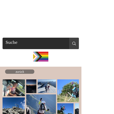
millaschuetz
zurück