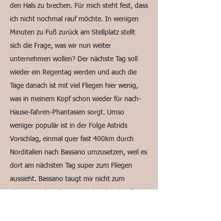
den Hals zu brechen. Für mich steht fest, dass
ich nicht nochmal rauf möchte. In wenigen
Minuten zu Fuß zurück am Stellplatz stellt
sich die Frage, was wir nun weiter
unternehmen wollen? Der nächste Tag soll
wieder ein Regentag werden und auch die
Tage danach ist mit viel Fliegen hier wenig,
was in meinem Kopf schon wieder für nach-
Hause-fahren-Phantasien sorgt. Umso
weniger populär ist in der Folge Astrids
Vorschlag, einmal quer fast 400km durch
Norditalien nach Bassano umzusetzen, weil es
dort am nächsten Tag super zum Fliegen
aussieht. Bassano taugt mir nicht zum
Fliegen, weil es dort immer brechend voll mit
vielen Pilot:innen ist, von denen viele weder
starten können, noch Hangflugregeln