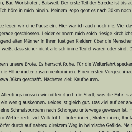
n, Bad Wörishofen, Baisweil. Der erste Teil der Strecke ist bis 
l. Ich höre in mich hinein. Meinem Popo geht es nach 30km noch
ee legen wir eine Pause ein. Hier war ich auch noch nie. Viel da
 gerade geschlossen. Leider erinnern mich solch riesige kirchli
egend alten Männer in ihren lustigen Kleidern über die Mensche
weiß, dass sicher nicht alle schlimme Teufel waren oder sind. 
bern unsere Brote. Es herrscht Ruhe. Für die Weiterfahrt specke
en die Höhenmeter zusammenkommen. Einen ersten Vorgeschmac
twa 36km geschafft. Nächstes Ziel: Kaufbeuren.
 Allerdings müssen wir mitten durch die Stadt, was die Fahrt st
ein wenig auskennen. Beides ist gleich gut. Das Ziel auf der and
mal eine Schmalspurbahn nach Schongau unterwegs gewesen ist. 
em Wetter recht viel Volk trifft. Läufer:innen, Skater:innen, Ra
Dörfer durch auf nahezu direktem Weg in heimische Gefilde. Mei