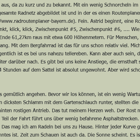
aus, da zu kurz und zu bekannt. Mit ein wenig Schnorcheln im N
gesamte Radnetz abgebildet ist und in der es einen Routenplane
//www.radroutenplaner-bayern.de
). Fein. Astrid beginnt, eine 
nkt, klick, klick, Zwischenpunkt #5, Zwischenpunkt #6, .... Wi
am Ende 61,27km raus mit etwa 600 Höhenmetern. Für Menschen
gang. Mit dem Bergfahrrad ist das für uns schon relativ viel. M
lich ist es bei uns nahezu tellereben. Kann aber auch sein, 
iter darüber nach. Es gibt bei uns keine Anstiege, die ernsthaf
Stunden auf dem Sattel ist absolut ungewohnt. Aber wird schon
s gemütlich angehen. Bevor wir los können, ist ein wenig Wart
den dicksten Schlamm mit dem Gartenschlauch runter, stellten di
 hinten rostigen Antrieb. Das tut meinem Herzen weh. Der Rost m
e Teil der Fahrt führt uns über wenig befahrene Asphaltstrecken
Das mag ich am Radeln bei uns zu Hause. Hinter jeder Kurve g
ntes ist. Zeit zum Schauen ist auch da. Die Sonne scheint. Es i