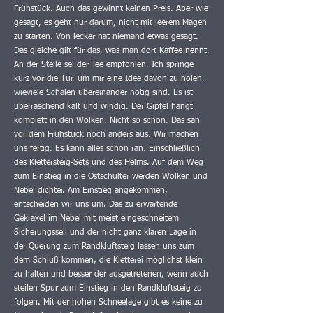
Frühstück. Auch das gewinnt keinen Preis. Aber wie
gesagt, es geht nur darum, nicht mit leerem Magen
zu starten. Von lecker hat niemand etwas gesagt.
Das gleiche gilt für das, was man dort Kaffee nennt.
An der Stelle sei der Tee empfohlen. Ich springe
kurz vor die Tür, um mir eine Idee davon zu holen,
wieviele Schalen übereinander nötig sind. Es ist
überraschend kalt und windig. Der Gipfel hängt
komplett in den Wolken. Nicht so schön. Das sah
vor dem Frühstück noch anders aus. Wir machen
uns fertig. Es kann alles schon ran. Einschließlich
des Klettersteig-Sets und des Helms. Auf dem Weg
zum Einstieg in die Ostschulter werden Wolken und
Nebel dichter. Am Einstieg angekommen,
entscheiden wir uns um. Das zu erwartende
Gekraxel im Nebel mit meist eingeschneitem
Sicherungsseil und der nicht ganz klaren Lage in
der Querung zum Randkluftsteig lassen uns zum
dem Schluß kommen, die Kletterei möglichst klein
zu halten und besser der ausgetretenen, wenn auch
steilen Spur zum Einstieg in den Randkluftsteig zu
folgen. Mit der hohen Schneelage gibt es keine zu