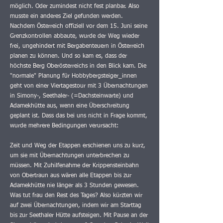
möglich. Oder zumindest nicht fest planbar. Also
musste ein anderes Ziel gefunden werden.
Nachdem Österreich offiziell vor dem 15. Juni seine
Grenzkontrollen abbaute, wurde der Weg wieder
frei, ungehindert mit Bergabenteuern in Österreich
planen zu können. Und so kam es, dass der
höchste Berg Oberösterreichs in den Blick kam. Die
"normale" Planung für Hobbybergsteiger_innen
geht von einer Viertagestour mit 3 Übernachtungen
in Simony-, Seethaler- (=Dachsteinwarte) und
Adamekhütte aus, wenn eine Überschreitung
geplant ist. Dass das bei uns nicht in Frage kommt,
wurde mehrere Bedingungen verursacht:
Zeit und Weg der Etappen erschienen uns zu kurz,
um sie mit Übernachtungen unterbrechen zu
müssen. Mit Zuhilfenahme der Krippensteinbahn
von Obertraun aus wären alle Etappen bis zur
Adamekhütte nie länger als 3 Stunden gewesen.
Was tut frau den Rest des Tages? Also kürzten wir
auf zwei Übernachtungen, indem wir am Starttag
bis zur Seethaler Hütte aufsteigen. Mit Pause an der