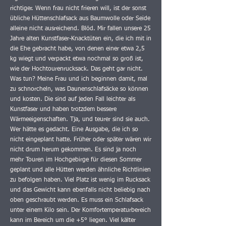
richtiger. Wenn frau nicht frieren will, ist der sonst
übliche Hüttenschlafsack aus Baumwolle oder Seide
alleine nicht ausreichend. Blöd. Mir fallen unsere 25
Jahre alten Kunstfaser-Knacktüten ein, die ich mit in
die Ehe gebracht habe, von denen einer etwa 2,5
kg wiegt und verpackt etwa nochmal so groß ist,
wie der Hochtourenrucksack. Das geht gar nicht.
Was tun? Meine Frau und ich beginnen damit, mal
zu schnorcheln, was Daunenschlafsäcke so können
und kosten. Die sind auf jeden Fall leichter als
Kunstfaser und haben trotzdem bessere
Wärmeeigenschaften. Tja, und teurer sind sie auch.
Wer hätte es gedacht. Eine Ausgabe, die ich so
nicht eingeplant hatte. Früher oder später wären wir
nicht drum herum gekommen. Es sind ja noch
mehr Touren im Hochgebirge für diesen Sommer
geplant und alle Hütten werden ähnliche Richtlinien
zu befolgen haben. Viel Platz ist wenig im Rucksack
und das Gewicht kann ebenfalls nicht beliebig nach
oben geschraubt werden. Es muss ein Schlafsack
unter einem Kilo sein. Der Komfortemperaturbereich
kann im Bereich um die +5° liegen. Viel kälter