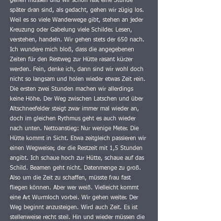
gehen müssen und wir schon fast eine Stunde
später dran sind, als gedacht, gehen wir zügig los.
Weil es so viele Wanderwege gibt, stehen an jeder
Kreuzung oder Gabelung viele Schilder. Lesen,
verstehen, handeln. Wir gehen stets der 650 nach.
Ich wundere mich bloß, dass die angegebenen
Zeiten für den Restweg zur Hütte rasant kürzer
werden. Fein, denke ich, dann sind wir wohl doch
nicht so langsam und holen wieder etwas Zeit rein.
Die ersten zwei Stunden machen wir allerdings
keine Höhe. Der Weg zwischen Latschen und über
Altschneefelder steigt zwar immer mal wieder an,
doch im gleichen Rythmus geht es auch wieder
nach unten. Nettoanstieg: Nur wenige Meter. Die
Hütte kommt in Sicht. Etwa zeitgleich passieren wir
einen Wegweiser, der die Restzeit mit 1,5 Stunden
angibt. Ich schaue hoch zur Hütte, schaue auf das
Schild. Beamen geht nicht. Datenmenge zu groß.
Also um die Zeit zu schaffen, müsste frau fast
fliegen können. Aber wer weiß. Vielleicht kommt
eine Art Wurmloch vorbei. Wir gehen weiter. Der
Weg beginnt anzusteigen. Wird auch Zeit. Es ist
stellenweise recht steil. Hin und wieder müssen die