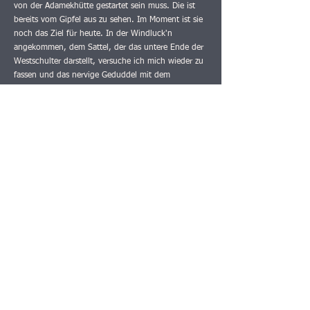
von der Adamekhütte gestartet sein muss. Die ist
bereits vom Gipfel aus zu sehen. Im Moment ist sie
noch das Ziel für heute. In der Windluck'n
angekommen, dem Sattel, der das untere Ende der
Westschulter darstellt, versuche ich mich wieder zu
fassen und das nervige Geduddel mit dem
Klettersteig-Set hinter mir zu lassen. Es ist heiß
geworden. Kurz bevor wir den Gosauer Gletscher
am oberen Rand betreten, legen wir eine kleine
Übung ein. Oder besser gesagt, zwei kleine
Übungen. Das Gelände ist perfekt dafür. "Bremsen
und Halten eines Sturzes im steilen Schnee" ist die
eine, "Herstellen eines Fixpunktes per totem Mann"
die andere. Wir haben Spaß. Die Steigeisen tun wir
von den Schuhen runter, damit wir uns beim
Schneewühlen nicht weh tun. Dann springen wir
auf den Plastikklamotten den Hang hinunter und
versuchen, uns mit angewinkelten Beinen (denn im
Ernstfall haben wir höchstwahrscheinlich Steigeisen
an) und dem Pickel zu fangen. Etwas, dass Frau
häufiger üben sollte. Im Ernstfall bleibt keine Zeit
zum Überlegen. Dann buddeln wir unsere Pickel ein