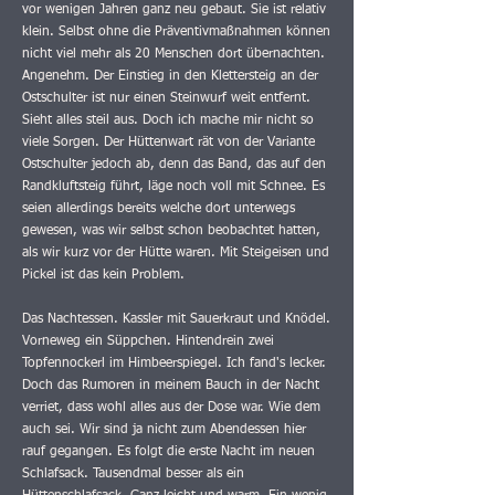
vor wenigen Jahren ganz neu gebaut. Sie ist relativ
klein. Selbst ohne die Präventivmaßnahmen können
nicht viel mehr als 20 Menschen dort übernachten.
Angenehm. Der Einstieg in den Klettersteig an der
Ostschulter ist nur einen Steinwurf weit entfernt.
Sieht alles steil aus. Doch ich mache mir nicht so
viele Sorgen. Der Hüttenwart rät von der Variante
Ostschulter jedoch ab, denn das Band, das auf den
Randkluftsteig führt, läge noch voll mit Schnee. Es
seien allerdings bereits welche dort unterwegs
gewesen, was wir selbst schon beobachtet hatten,
als wir kurz vor der Hütte waren. Mit Steigeisen und
Pickel ist das kein Problem.
Das Nachtessen. Kassler mit Sauerkraut und Knödel.
Vorneweg ein Süppchen. Hintendrein zwei
Topfennockerl im Himbeerspiegel. Ich fand's lecker.
Doch das Rumoren in meinem Bauch in der Nacht
verriet, dass wohl alles aus der Dose war. Wie dem
auch sei. Wir sind ja nicht zum Abendessen hier
rauf gegangen. Es folgt die erste Nacht im neuen
Schlafsack. Tausendmal besser als ein