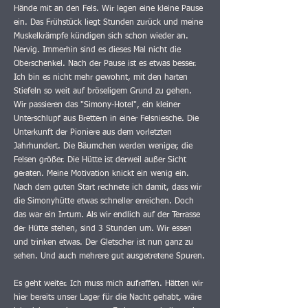
Hände mit an den Fels. Wir legen eine kleine Pause
ein. Das Frühstück liegt Stunden zurück und meine
Muskelkrämpfe kündigen sich schon wieder an.
Nervig. Immerhin sind es dieses Mal nicht die
Oberschenkel. Nach der Pause ist es etwas besser.
Ich bin es nicht mehr gewohnt, mit den harten
Stiefeln so weit auf bröseligem Grund zu gehen.
Wir passieren das "Simony-Hotel", ein kleiner
Unterschlupf aus Brettern in einer Felsniesche. Die
Unterkunft der Pioniere aus dem vorletzten
Jahrhundert. Die Bäumchen werden weniger, die
Felsen größer. Die Hütte ist derweil außer Sicht
geraten. Meine Motivation knickt ein wenig ein.
Nach dem guten Start rechnete ich damit, dass wir
die Simonyhütte etwas schneller erreichen. Doch
das war ein Irrtum. Als wir endlich auf der Terrasse
der Hütte stehen, sind 3 Stunden um. Wir essen
und trinken etwas. Der Gletscher ist nun ganz zu
sehen. Und auch mehrere gut ausgetretene Spuren.
Es geht weiter. Ich muss mich aufraffen. Hätten wir
hier bereits unser Lager für die Nacht gehabt, wäre