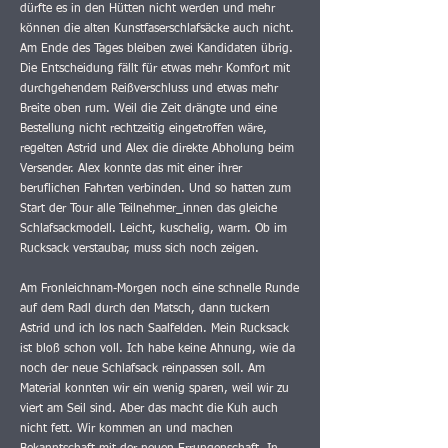
dürfte es in den Hütten nicht werden und mehr
können die alten Kunstfaserschlafsäcke auch nicht.
Am Ende des Tages bleiben zwei Kandidaten übrig.
Die Entscheidung fällt für etwas mehr Komfort mit
durchgehendem Reißverschluss und etwas mehr
Breite oben rum. Weil die Zeit drängte und eine
Bestellung nicht rechtzeitig eingetroffen wäre,
regelten Astrid und Alex die direkte Abholung beim
Versender. Alex konnte das mit einer ihrer
beruflichen Fahrten verbinden. Und so hatten zum
Start der Tour alle Teilnehmer_innen das gleiche
Schlafsackmodell. Leicht, kuschelig, warm. Ob im
Rucksack verstaubar, muss sich noch zeigen.
Am Fronleichnam-Morgen noch eine schnelle Runde
auf dem Radl durch den Matsch, dann tuckern
Astrid und ich los nach Saalfelden. Mein Rucksack
ist bloß schon voll. Ich habe keine Ahnung, wie da
noch der neue Schlafsack reinpassen soll. Am
Material konnten wir ein wenig sparen, weil wir zu
viert am Seil sind. Aber das macht die Kuh auch
nicht fett. Wir kommen an und machen