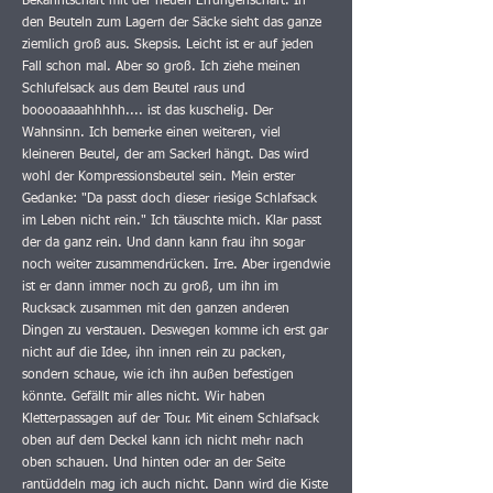
Bekanntschaft mit der neuen Errungenschaft. In
den Beuteln zum Lagern der Säcke sieht das ganze
ziemlich groß aus. Skepsis. Leicht ist er auf jeden
Fall schon mal. Aber so groß. Ich ziehe meinen
Schlufelsack aus dem Beutel raus und
booooaaaahhhhh.... ist das kuschelig. Der
Wahnsinn. Ich bemerke einen weiteren, viel
kleineren Beutel, der am Sackerl hängt. Das wird
wohl der Kompressionsbeutel sein. Mein erster
Gedanke: "Da passt doch dieser riesige Schlafsack
im Leben nicht rein." Ich täuschte mich. Klar passt
der da ganz rein. Und dann kann frau ihn sogar
noch weiter zusammendrücken. Irre. Aber irgendwie
ist er dann immer noch zu groß, um ihn im
Rucksack zusammen mit den ganzen anderen
Dingen zu verstauen. Deswegen komme ich erst gar
nicht auf die Idee, ihn innen rein zu packen,
sondern schaue, wie ich ihn außen befestigen
könnte. Gefällt mir alles nicht. Wir haben
Kletterpassagen auf der Tour. Mit einem Schlafsack
oben auf dem Deckel kann ich nicht mehr nach
oben schauen. Und hinten oder an der Seite
rantüddeln mag ich auch nicht. Dann wird die Kiste