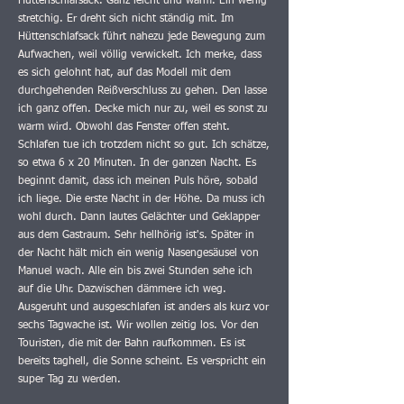
Hüttenschlafsack. Ganz leicht und warm. Ein wenig
stretchig. Er dreht sich nicht ständig mit. Im
Hüttenschlafsack führt nahezu jede Bewegung zum
Aufwachen, weil völlig verwickelt. Ich merke, dass
es sich gelohnt hat, auf das Modell mit dem
durchgehenden Reißverschluss zu gehen. Den lasse
ich ganz offen. Decke mich nur zu, weil es sonst zu
warm wird. Obwohl das Fenster offen steht.
Schlafen tue ich trotzdem nicht so gut. Ich schätze,
so etwa 6 x 20 Minuten. In der ganzen Nacht. Es
beginnt damit, dass ich meinen Puls höre, sobald
ich liege. Die erste Nacht in der Höhe. Da muss ich
wohl durch. Dann lautes Gelächter und Geklapper
aus dem Gastraum. Sehr hellhörig ist's. Später in
der Nacht hält mich ein wenig Nasengesäusel von
Manuel wach. Alle ein bis zwei Stunden sehe ich
auf die Uhr. Dazwischen dämmere ich weg.
Ausgeruht und ausgeschlafen ist anders als kurz vor
sechs Tagwache ist. Wir wollen zeitig los. Vor den
Touristen, die mit der Bahn raufkommen. Es ist
bereits taghell, die Sonne scheint. Es verspricht ein
super Tag zu werden.