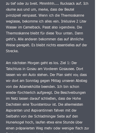
zu tief oder zu breit. Mmmhhh.... Rucksack auf. Ich
räume aus und um, merke, dass der Beutel
prinzipiell reinpasst. Wenn ich die Thermoskanne
weglasse, bekomme ich alles rein. Inklusive 2 Liter
Wasser im Camelback. Passt also irgendwie. Die
Thermoskanne bleibt für diese Tour unten. Dann
geht's. Alle anderen bekommen das auf ähnliche
Weise geregelt. Es bleibt nichts essentielles auf der
Strecke.
Am nächsten Morgen geht es los. Ziel 1: Der
Talschluss in Gosau am Vorderen Gosausee. Dort
lassen wir ein Auto stehen. Der Plan sieht vor, dass
wir dort am Sonntag gegen Mittag unseren Abstieg
von der Adamekhütte beenden. Ich bin schon
wieder fürchterlich aufgeregt. Die Beschreibungen
im Netz lassen darauf schließen, dass der Hohe
Dachstein eine Touristentour ist. Die allermeisten
Aspiranten und Aspirantinnen fahren mit der
Seilbahn von der Schladminger Seite auf den
Hunerkogel hoch, laufen etwa eine Stunde über
einen präparierten Weg mehr oder weniger flach zur