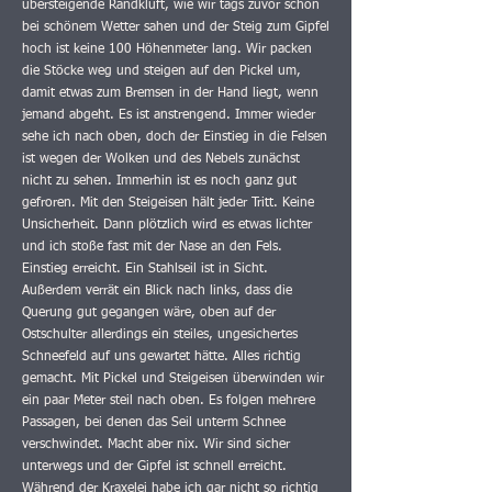
übersteigende Randkluft, wie wir tags zuvor schon
bei schönem Wetter sahen und der Steig zum Gipfel
hoch ist keine 100 Höhenmeter lang. Wir packen
die Stöcke weg und steigen auf den Pickel um,
damit etwas zum Bremsen in der Hand liegt, wenn
jemand abgeht. Es ist anstrengend. Immer wieder
sehe ich nach oben, doch der Einstieg in die Felsen
ist wegen der Wolken und des Nebels zunächst
nicht zu sehen. Immerhin ist es noch ganz gut
gefroren. Mit den Steigeisen hält jeder Tritt. Keine
Unsicherheit. Dann plötzlich wird es etwas lichter
und ich stoße fast mit der Nase an den Fels.
Einstieg erreicht. Ein Stahlseil ist in Sicht.
Außerdem verrät ein Blick nach links, dass die
Querung gut gegangen wäre, oben auf der
Ostschulter allerdings ein steiles, ungesichertes
Schneefeld auf uns gewartet hätte. Alles richtig
gemacht. Mit Pickel und Steigeisen überwinden wir
ein paar Meter steil nach oben. Es folgen mehrere
Passagen, bei denen das Seil unterm Schnee
verschwindet. Macht aber nix. Wir sind sicher
unterwegs und der Gipfel ist schnell erreicht.
Während der Kraxelei habe ich gar nicht so richtig