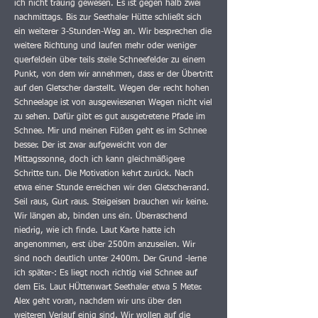
ich nicht traurig gewesen. Es ist gegen halb zwei
nachmittags. Bis zur Seethaler Hütte schließt sich
ein weiterer 3-Stunden-Weg an. Wir besprechen die
weitere Richtung und laufen mehr oder weniger
querfeldein über teils steile Schneefelder zu einem
Punkt, von dem wir annehmen, dass er der Übertritt
auf den Gletscher darstellt. Wegen der recht hohen
Schneelage ist von ausgewiesenen Wegen nicht viel
zu sehen. Dafür gibt es gut ausgetretene Pfade im
Schnee. Mir und meinen Füßen geht es im Schnee
besser. Der ist zwar aufgeweicht von der
Mittagssonne, doch ich kann gleichmäßigere
Schritte tun. Die Motivation kehrt zurück. Nach
etwa einer Stunde erreichen wir den Gletscherrand.
Seil raus, Gurt raus. Steigeisen brauchen wir keine.
Wir längen ab, binden uns ein. Überraschend
niedrig, wie ich finde. Laut Karte hatte ich
angenommen, erst über 2500m anzuseilen. Wir
sind noch deutlich unter 2400m. Der Grund -lerne
ich später-: Es liegt noch richtig viel Schnee auf
dem Eis. Laut HÜttenwart Seethaler etwa 5 Meter.
Alex geht voran, nachdem wir uns über den
weiteren Verlauf einig sind. Wir wollen auf die