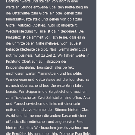
Dachsteinwarte und steigen von dort in einer
weiteren Stunde entweder über den Klettersteig an
der Ostschulter zum Gipfel ein oder gehen zum
Randkluft-Klettersteig und gehen von dort zum
Gipfel. Aufstieg=Abstieg. Auto ist abgestellt.
Wechselkleidung für alle ist darin deponiert. Der
Parkplatz ist gerammelt voll. Ich lerne, dass es in
der unmittelbaren Nähe mehrere, wohl äußerst
beliebte Klettersteige gibt. Naja, wem's gefällt. It's
not my business. Auf zu Ziel 2. Wir fahren weiter in
Richtung Obertraun zur Talstation der
Krippensteinbahn. Touristisch alles perfekt
erschlossen warten Mammutpark und Eishöhle,
Wanderwege und Klettersteige auf die Touristen. Es
ist noch überraschend leer. Die erste Bahn fährt
bereits. Wir steigen in die Bergstiefel und machen
zum Ticketschalter. Zwei Zahlstellen sind offen. Alex
und Manuel erwischen die linke mit einer sehr
netten und zuvorkommenden Stimme hinterm Glas.
Astrid und ich nehmen die andere Kasse mit einer
offensichtlich mürrischen und angenervten Frau
hinterm Schalter. Wir brauchen jeweils zweimal nur
die Bergfahrt bis ganz oben hin. Die nette Frau links