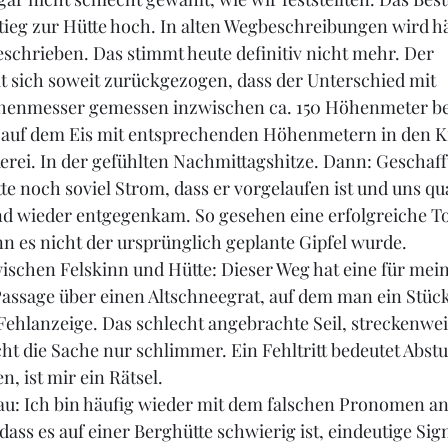
ieg zur Hütte hoch. In alten Wegbeschreibungen wird hä
chrieben. Das stimmt heute definitiv nicht mehr. Der 
t sich soweit zurückgezogen, dass der Unterschied mit 
enmesser gemessen inzwischen ca. 150 Höhenmeter bet
 auf dem Eis mit entsprechenden Höhenmetern in den 
erei. In der gefühlten Nachmittagshitze. Dann: Geschafft
tte noch soviel Strom, dass er vorgelaufen ist und uns qu
nd wieder entgegenkam. So gesehen eine erfolgreiche To
 es nicht der ursprünglich geplante Gipfel wurde.
schen Felskinn und Hütte: Dieser Weg hat eine für mei
assage über einen Altschneegrat, auf dem man ein Stück
Fehlanzeige. Das schlecht angebrachte Seil, streckenwei
 die Sache nur schlimmer. Ein Fehltritt bedeutet Abstu
n, ist mir ein Rätsel.
rau: Ich bin häufig wieder mit dem falschen Pronomen a
 dass es auf einer Berghütte schwierig ist, eindeutige Sign