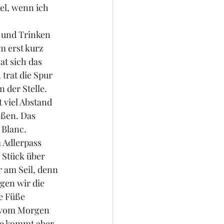
el, wenn ich 
 und Trinken 
m erst kurz 
t sich das 
trat die Spur 
 der Stelle.
 viel Abstand 
eßen. Das 
 Blanc.
 Adlerpass 
 Stück über 
r am Seil, denn 
gen wir die 
e Füße 
 vom Morgen 
ste kommt aber 