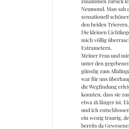
zusammen zurück le
Neumond. Man sah di
sensationell schöne
den beiden Trierern
Die kleinen Lichtkeg
mich völlig überras
Extrametern.
Meiner Frau und mir 
unter den gegebenen
günstig zum Allalinp
war für uns überhaup
die Wegfindung erlei
konnten, dass sie z
etwa 1h länger ist. 
und ich entschlossen
ein wenig traurig, d
bereits da Gewesenes