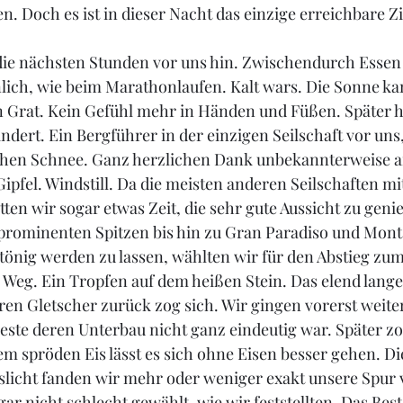
n. Doch es ist in dieser Nacht das einzige erreichbare Zi
 die nächsten Stunden vor uns hin. Zwischendurch Essen
lich, wie beim Marathonlaufen. Kalt wars. Die Sonne ka
 Grat. Kein Gefühl mehr in Händen und Füßen. Später ha
dert. Ein Bergführer in der einzigen Seilschaft vor uns, 
ichen Schnee. Ganz herzlichen Dank unbekannterweise an
ipfel. Windstill. Da die meisten anderen Seilschaften mit
tten wir sogar etwas Zeit, die sehr gute Aussicht zu geni
 prominenten Spitzen bis hin zu Gran Paradiso und Mont
tönig werden zu lassen, wählten wir für den Abstieg zum
Weg. Ein Tropfen auf dem heißen Stein. Das elend lange
eren Gletscher zurück zog sich. Wir gingen vorerst weite
ste deren Unterbau nicht ganz eindeutig war. Später zo
dem spröden Eis lässt es sich ohne Eisen besser gehen. Di
licht fanden wir mehr oder weniger exakt unsere Spur
gar nicht schlecht gewählt, wie wir feststellten. Das Be