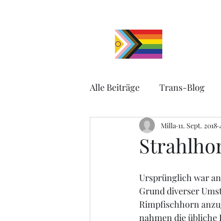
millaschuetz
Start
Blog
Alle Beiträge
Trans-Blog
Fliegen-Blog
Milla
11. Sept. 2018
Strahlho
Ursprünglich war an
Grund diverser Umstä
Rimpfischhorn anzug
nahmen die übliche 