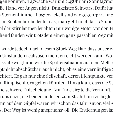
gen könnten. Tagwache war um 2:45Uhr am Sonntagmor
e Hand vor Augen nicht. Dunkelstes Schwarz. Dafür hatt
n Sternenhimmel. Losgewackelt sind wir gegen 3:45Uhr
. Im September bedeutet das, man geht noch fast 3 Stun
el der Stirnlampen leuchten nur wenige Meter vor den F
chend fanden wir trotzdem einen ganz passablen Weg mi
wurde jedoch nach diesem Stück Weg klar, dass unser ge
 Umständen realistisch nicht erreicht werden kann. Wo
ass abzweigt und wie die Spaltensituation auf dem Mellich
t nicht abschätzbar. Auch nicht, ob es eine vernünftige S
chtert. Es gab nur eine Seilschaft, deren Lichtpunkte ve
um Rimpfischhorn gehen könnten. Hinzu kam, dass die S
Eine schwere Entscheidung. Am Ende siegte die Vernunft.
 uns dazu, die beiden anderen zum Strahlhorn zu beglei
enn auf dem Gipfel waren wir schon das Jahr zuvor. Viel 
. Der Weg ist wenig anspruchsvoll. Die Entfernungen la