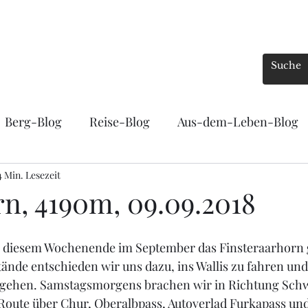
Mein Trans-Weg
Trans-Erfahrungen
Vom Bergsteigen
Vom Radl
Berg-Blog
Reise-Blog
Aus-dem-Leben-Blog
4 Min. Lesezeit
rn, 4190m, 09.09.2018
 diesem Wochenende im September das Finsteraarhorn g
nde entschieden wir uns dazu, ins Wallis zu fahren und
ehen. Samstagsmorgens brachen wir in Richtung Schwe
Route über Chur, Oberalbpass, Autoverlad Furkapass un