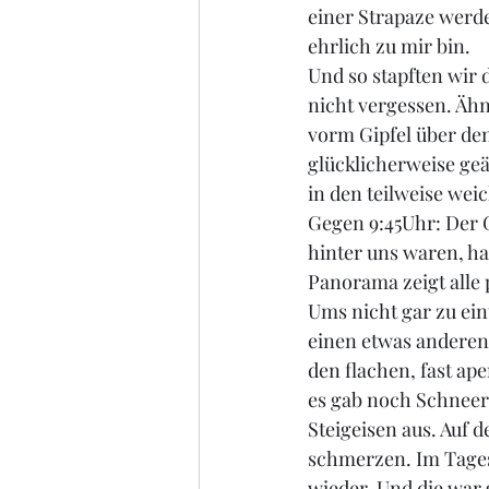
einer Strapaze werde
ehrlich zu mir bin.
Und so stapften wir
nicht vergessen. Ähn
vorm Gipfel über den
glücklicherweise geän
in den teilweise we
Gegen 9:45Uhr: Der G
hinter uns waren, ha
Panorama zeigt alle
Ums nicht gar zu ein
einen etwas anderen 
den flachen, fast ap
es gab noch Schneere
Steigeisen aus. Auf 
schmerzen. Im Tages
wieder. Und die war 