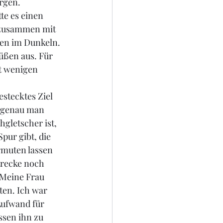
gen. 
e es einen 
 zusammen mit 
den im Dunkeln. 
üßen aus. Für 
t wenigen 
stecktes Ziel 
 genau man 
gletscher ist, 
pur gibt, die 
rmuten lassen 
trecke noch 
 Meine Frau 
ten. Ich war 
Aufwand für 
ssen ihn zu 