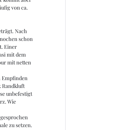
ufig von ca. 
rägt. Nach 
Knochen schon 
. Einer 
asi mit dem 
ur mit netten 
n Empfinden 
 Randkluft 
se unbefestigt 
rz. Wie 
ngesprochen 
ale zu setzen. 