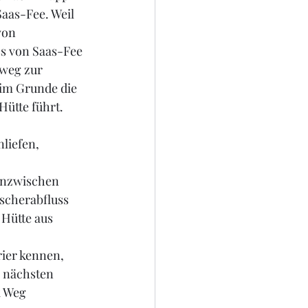
Saas-Fee. Weil 
von 
s von Saas-Fee 
weg zur 
 im Grunde die 
Hütte führt. 
liefen, 
inzwischen 
scherabfluss 
 Hütte aus 
rier kennen, 
 nächsten 
k Weg 