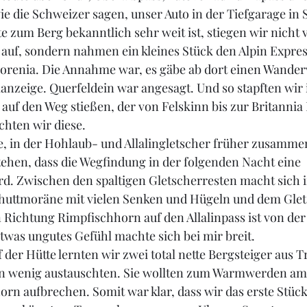
ie die Schweizer sagen, unser Auto in der Tiefgarage in 
e zum Berg bekanntlich sehr weit ist, stiegen wir nicht 
auf, sondern nahmen ein kleines Stück den Alpin Expres
Morenia. Die Annahme war, es gäbe ab dort einen Wander
lanzeige. Querfeldein war angesagt. Und so stapften wir
 auf den Weg stießen, der von Felskinn bis zur Britannia 
chten wir diese.
ke, in der Hohlaub- und Allalingletscher früher zusammen
ehen, dass die Wegfindung in der folgenden Nacht eine 
d. Zwischen den spaltigen Gletscherresten macht sich 
huttmoräne mit vielen Senken und Hügeln und dem Glet
n Richtung Rimpfischhorn auf den Allalinpass ist von der
etwas ungutes Gefühl machte sich bei mir breit.
der Hütte lernten wir zwei total nette Bergsteiger aus T
in wenig austauschten. Sie wollten zum Warmwerden am
rn aufbrechen. Somit war klar, dass wir das erste Stüc