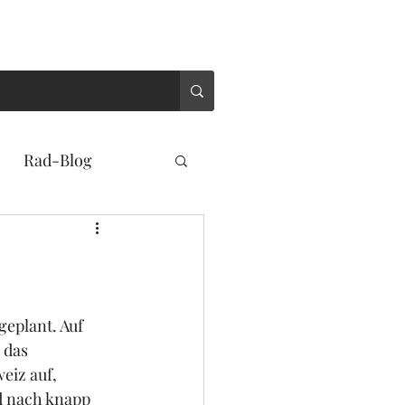
n
Vom Fliegen
Rad-Blog
eplant. Auf 
 das 
iz auf, 
d nach knapp 