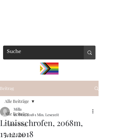
millaschuetz
Beitrag
Alle Beiträge
Milla
Alle Beiträge
16. Dez. 2018
1 Min. Lesezeit
Litnisschrofen, 2068m,
Trans-Blog
15.12.2018
Berg-Blog