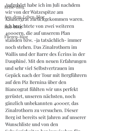
Aufgehört habe ich im Juli nachdem 
Reise-Blog
wir von der Watzespitze am 
Aus-dem-Leben-Blog
Kaunergrat zurückgekommen waren. 
Ich berichtete von zwei weiteren 
Rad-Blog
4000ern, die auf unserem Plan 
Fliegen-Blog
standen bzw. -ja tatsächlich- immer 
noch stehen. Das Zinalrothorn im 
Wallis und der Barre des Écrins in der 
Dauphiné. Mit den neuen Erfahrungen 
und sehr viel Selbstvertrauen im 
Gepäck nach der Tour mit Bergführern 
auf den Piz Bernina über den 
Biancograt fühlten wir uns perfekt 
gerüstet, unseren nächsten, noch 
gänzlich unbekannten 4000er, das 
Zinalrothorn zu versuchen. Dieser 
Berg ist bereits seit Jahren auf unserer 
Wunschliste und von den 