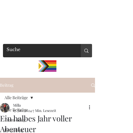
millaschuetz
Beitrag
Alle Beiträge
Milla
Alle Beiträge
17. Jan. 2024
7 Min. Lesezeit
Ein halbes Jahr voller
Trans-Blog
Abenteuer
Berg-Blog